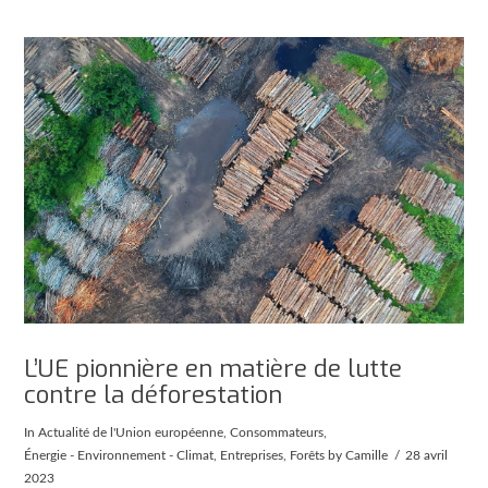
L’UE pionnière en matière de lutte
contre la déforestation
In
Actualité de l'Union européenne
,
Consommateurs
,
Énergie - Environnement - Climat
,
Entreprises
,
Forêts
by Camille
28 avril
2023