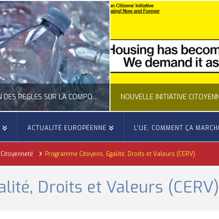
CLARIFICATION DES RÈGLES SUR LA COMPOSITION DES BOUTEILLES PLASTIQUES
NOUVELLE INITIATIVE CITOYENNE EUROPÉENNE SUR LE LOGEMENT
E
ACTUALITÉ EUROPÉENNE
L’UE, COMMENT ÇA MARCH
OCCITANIE EUROPE
 Citoyenneté
Programme Citoyens, Egalité, Droits et Valeurs (CERV)
ACTUALITÉ DE L'UNION EUROPÉENNE, ACTUALITÉ DE LA REPRÉSENTATION D’OCCITANIE EUROPE, CITOYENNETÉ, LOGEMENT
A
ité, Droits et Valeurs (CERV
JUILLET 24, 2026