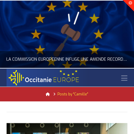
LA COMMISSION EUROPÉENNE INFLIGE UNE AMENDE RECORD À GOOGLE
N
OCCITANIE EUROPE
Home
Posts by “Camille”
ACTUALITÉ DE L'UNION EUROPÉENNE, ACTUALITÉ DE LA REPRÉSENTATION D’OCCITANIE EUROPE, NUMÉRIQUE- DIGITAL
JUILLET 24, 2026