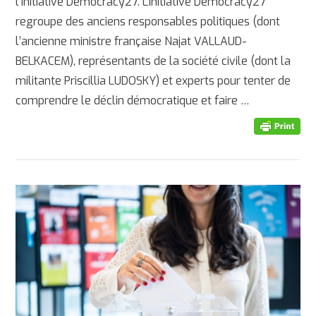
l’initiative Democracy27. L’initiative Democracy27
regroupe des anciens responsables politiques (dont
l’ancienne ministre française Najat VALLAUD-
BELKACEM), représentants de la société civile (dont la
militante Priscillia LUDOSKY) et experts pour tenter de
comprendre le déclin démocratique et faire …
AFFICHER