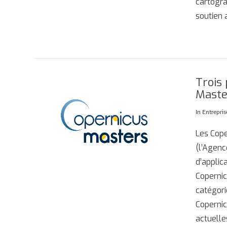
cartogra
soutien 
Trois 
Maste
AFFICHER
In
Entrepris
Les Cope
(l’Agenc
d’applic
Copernic
catégori
Copernic
actuell