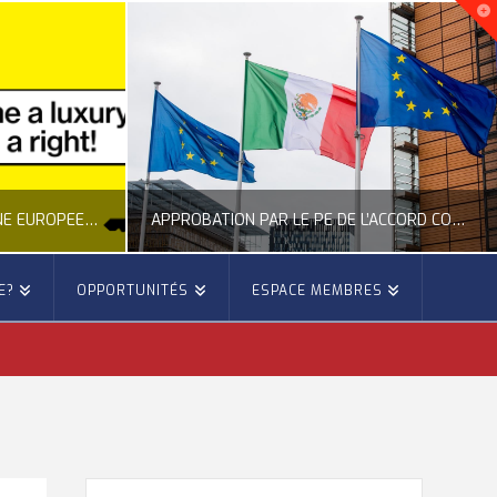
APPROBATION PAR LE PE DE L’ACCORD COMMERCIAL ENTRE L’UE ET LE MEXIQUE
APPEL DU CESE À UNE MEILLEURE PRÉVENTION DES FEUX DE FORÊTS
E?
OPPORTUNITÉS
ESPACE MEMBRES
E
OCCITANIE EUROPE
 EUROPÉENNE
ACTUALITÉ DE L'UNION EUROPÉENNE, ACTUALITÉ DE LA REPRÉSENTATION D’OCCITANIE EUROPE, ÉNERGIE - ENVIRONNEMENT - CLIMAT, FORÊTS
6
JUILLET 27, 2026
RECHERCHER