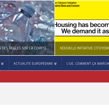
NOUVELLE INITIATIVE CITOYENNE EUROPÉENNE SUR LE LOGEMENT
E
ACTUALITÉ EUROPÉENNE
L’UE, COMMENT ÇA MARCH
OCCITANIE EUROPE
OCCITANIE EUROP
NNE, ACTUALITÉ DE LA REPRÉSENTATION D’OCCITANIE EUROPE, CITOYENNETÉ, LOGEMENT
ACTION EXTÉRIEURE, ACTUALITÉ DE L'UNION
JUILLET 24, 2026
JUILLET 22, 202