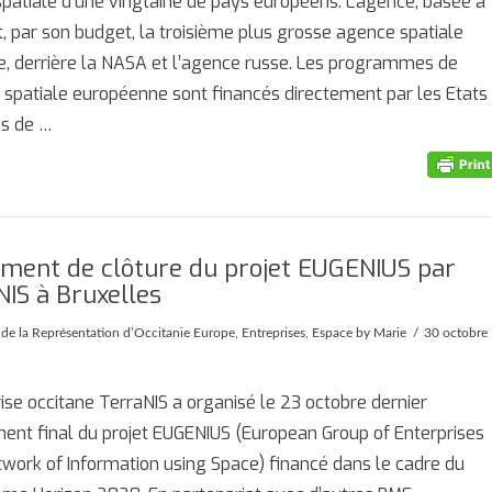
 spatiale d’une vingtaine de pays européens. L’agence, basée à
st, par son budget, la troisième plus grosse agence spatiale
, derrière la NASA et l’agence russe. Les programmes de
 spatiale européenne sont financés directement par les Etats
s de …
ment de clôture du projet EUGENIUS par
NIS à Bruxelles
 de la Représentation d’Occitanie Europe
,
Entreprises
,
Espace
by Marie
30 octobre
rise occitane TerraNIS a organisé le 23 octobre dernier
ent final du projet EUGENIUS (European Group of Enterprises
twork of Information using Space) financé dans le cadre du