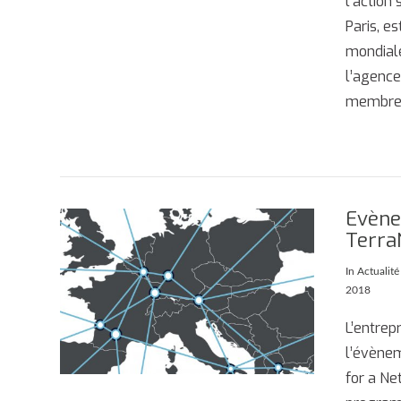
l’action
Paris, e
mondiale
l’agence
membre
Evène
AFFICHER
Terra
In
Actualité
2018
L’entrep
l’évènem
for a Ne