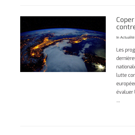
Copern
contre
In
Actualit
Les prog
dernière
national
lutte co
européen
évaluer 
…