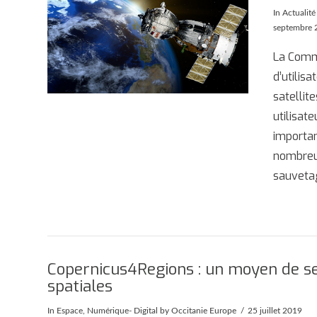
AFFICHER
In
Actualité
septembre 
La Commi
d’utilis
satellit
utilisat
importan
nombreu
sauveta
Copernicus4Regions : un moyen de sens
spatiales
AFFICHER
In
Espace
,
Numérique- Digital
by Occitanie Europe
25 juillet 2019