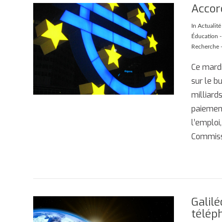
Accor
In
Actualit
AFFICHER
Éducation - 
Recherche -
Ce mardi
sur le b
milliard
paiement
l’emploi,
Commiss
Galilé
télép