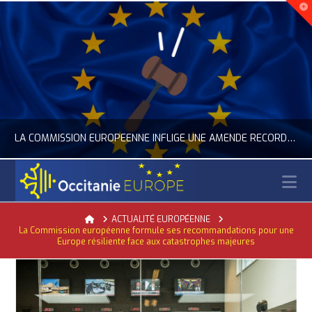
LA COMMISSION EUROPÉENNE INFLIGE UNE AMENDE RECORD À GOOGLE
N
OCCITANIE EUROPE
Home
ACTUALITÉ EUROPÉENNE
La Commission européenne formule ses recommandations pour une
ACTUALITÉ DE L'UNION EUROPÉENNE, ACTUALITÉ DE LA REPRÉSENTATION D’OCCITANIE EUROPE, NUMÉRIQUE- DIGITAL
Europe résiliente face aux catastrophes majeures
JUILLET 24, 2026