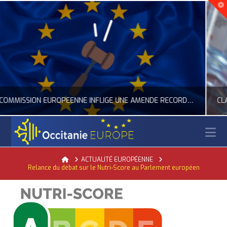
CLARIFICATION DES RÈGLES SUR LA COMPOSITION DES BOUTEILLES PLASTIQUES
N
OCCITANIE EUROPE
Home
ACTUALITÉ EUROPÉENNE
Relance du débat sur le Nutri-Score au Parlement européen
ACTUALITÉ DE L'UNION EUROPÉENNE, ACTUALITÉ DE LA REPRÉSENTATION D’OCCITANIE EUROPE, ECONOMIE CIRCULAIRE, ÉNERGIE - ENVIRONNEMENT - CLIMAT
JUILLET 24, 2026