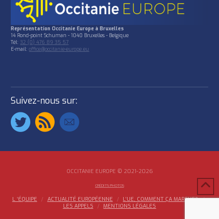
Représentation Occitanie Europe à Bruxelles
14 Rond-point Schuman - 1040 Bruxelles - Belgique
Tél:
32 (0) 476 89 35 57
E-mail:
office@occitanie-europe.eu
Suivez-nous sur:
OCCITANIE EUROPE © 2021-2026
CRÉDITS PHOTOS
L ‘ÉQUIPE
ACTUALITÉ EUROPÉENNE
L’UE, COMMENT ÇA MARCHE?
LES APPELS
MENTIONS LÉGALES