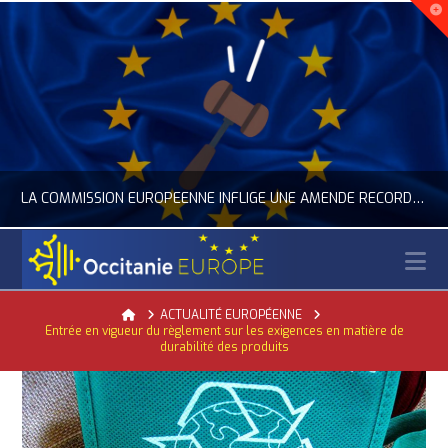
LA COMMISSION EUROPÉENNE INFLIGE UNE AMENDE RECORD À GOOGLE
N
OCCITANIE EUROPE
Home
ACTUALITÉ EUROPÉENNE
Entrée en vigueur du règlement sur les exigences en matière de
ACTUALITÉ DE L'UNION EUROPÉENNE, ACTUALITÉ DE LA REPRÉSENTATION D’OCCITANIE EUROPE, NUMÉRIQUE- DIGITAL
durabilité des produits
JUILLET 24, 2026