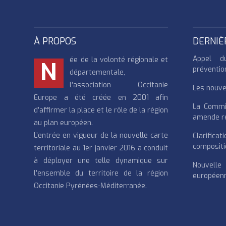
À PROPOS
DERNIÈ
Appel d
ée de la volonté régionale et
N
préventio
départementale,
l’association Occitanie
Les nouvea
Europe a été créée en 2001 afin
La Commi
d’affirmer la place et le rôle de la région
amende re
au plan européen.
L’entrée en vigueur de la nouvelle carte
Clarifi
compositi
territoriale au 1er janvier 2016 a conduit
à déployer une telle dynamique sur
Nouvell
l’ensemble du territoire de la région
européenn
Occitanie Pyrénées-Méditerranée.