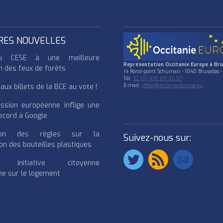
RES NOUVELLES
u CESE à une meilleure
Représentation Occitanie Europe à Bru
n des feux de forêts
14 Rond-point Schuman - 1040 Bruxelles -
Tél:
32 (0) 476 89 35 57
ux billets de la BCE au vote !
E-mail:
office@occitanie-europe.eu
ssion européenne inflige une
cord à Google
cation des règles sur la
Suivez-nous sur:
on des bouteilles plastiques
e initiative citoyenne
e sur le logement