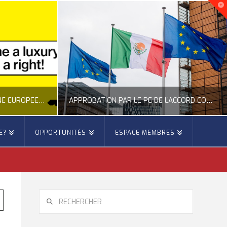
NOUVELLE INITIATIVE CITOYENNE EUROPÉENNE SUR LE LOGEMENT
APPROBATION PAR LE PE DE L’ACCORD COMMERCIAL ENTRE L’UE ET LE MEXIQUE
E?
OPPORTUNITÉS
ESPACE MEMBRES
E
OCCITANIE EUROPE
E, CITOYENNETÉ, LOGEMENT
ACTION EXTÉRIEURE, ACTUALITÉ DE L'UNION EUROPÉENNE
6
JUILLET 22, 2026
RECHERCHER