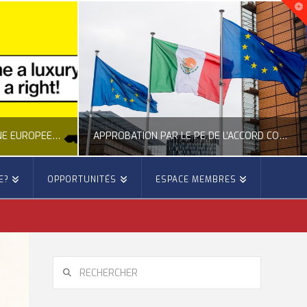
NOUVELLE INITIATIVE CITOYENNE EUROPÉENNE SUR LE LOGEMENT
APPROBATION PAR LE PE DE L’ACCORD COMMERCIAL ENTRE L’UE ET LE MEXIQUE
E?
OPPORTUNITÉS
ESPACE MEMBRES
E
OCCITANIE EUROPE
E, CITOYENNETÉ, LOGEMENT
ACTION EXTÉRIEURE, ACTUALITÉ DE L'UNION EUROPÉENNE
6
JUILLET 22, 2026
RECHERCHER