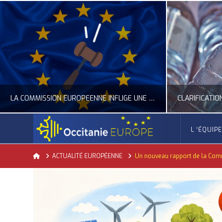
LA COMMISSION EUROPÉENNE INFLIGE UNE AMENDE RECORD À GOOGLE
L ‘ÉQUIP
OCCITANIE EUROPE
Home
ACTUALITÉ EUROPÉENNE
Un nouveau rapport de la Com
ACTUALITÉ DE L'UNION EUROPÉENNE, ACTUALITÉ DE LA REPRÉSENTATION D’OCCITANIE EUROPE, NUMÉRIQUE- DIGITAL
ACTUALITÉ DE L'UNION EUROPÉENNE, ACT
JUILLET 24, 2026