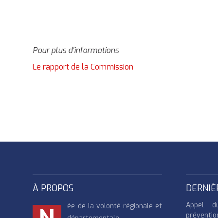
Pour plus d'informations
Le rapport de la Commission
À PROPOS
DERNIÈ
Appel d
ée de la volonté régionale et
préventio