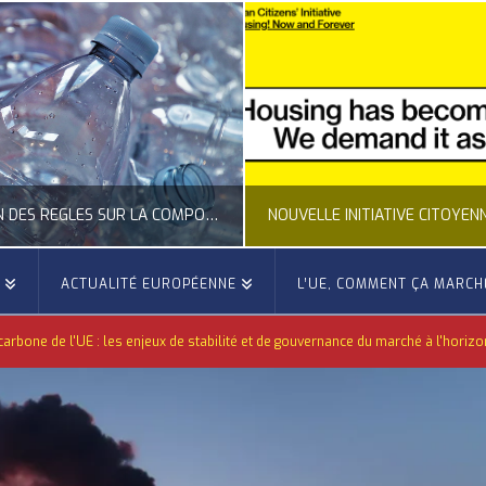
CLARIFICATION DES RÈGLES SUR LA COMPOSITION DES BOUTEILLES PLASTIQUES
E
ACTUALITÉ EUROPÉENNE
L’UE, COMMENT ÇA MARCH
OCCITANIE EUROPE
OCCITANIE EUROP
rbone de l'UE : les enjeux de stabilité et de gouvernance du marché à l'hori
UALITÉ DE LA REPRÉSENTATION D’OCCITANIE EUROPE, ECONOMIE CIRCULAIRE, ÉNERGIE - ENVIRONNEMENT - CLIMAT
ACTUALITÉ DE L'UNION EUROPÉENNE, ACTUALITÉ DE LA REPRÉSENTATION D’OCCITANIE EUROP
JUILLET 24, 2026
JUILLET 24, 202