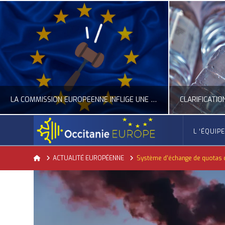
LA COMMISSION EUROPÉENNE INFLIGE UNE AMENDE RECORD À GOOGLE
L ‘ÉQUIP
OCCITANIE EUROPE
Home
ACTUALITÉ EUROPÉENNE
Système d’échange de quotas ca
ACTUALITÉ DE L'UNION EUROPÉENNE, ACTUALITÉ DE LA REPRÉSENTATION D’OCCITANIE EUROPE, NUMÉRIQUE- DIGITAL
ACTUALITÉ DE L'UNION EUROPÉENNE, ACT
JUILLET 24, 2026