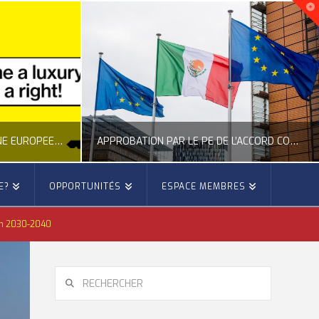
NOUVELLE INITIATIVE CITOYENNE EUROPÉENNE SUR LE LOGEMENT
APPROBATION PAR LE PE DE L’ACCORD COMMERCIAL ENTRE L’UE ET LE MEXIQUE
E?
OPPORTUNITÉS
ESPACE MEMBRES
E
OCCITANIE EUROPE
zon 2030-2040
E, CITOYENNETÉ, LOGEMENT
ACTION EXTÉRIEURE, ACTUALITÉ DE L'UNION EUROPÉENNE
6
JUILLET 22, 2026
RECHERCHER