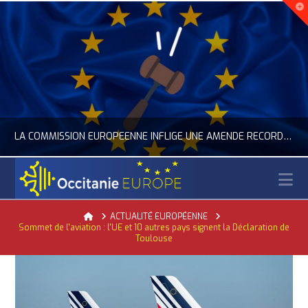
LA COMMISSION EUROPÉENNE INFLIGE UNE AMENDE RECORD À GOOGLE
N
OCCITANIE EUROPE
Home
ACTUALITÉ EUROPÉENNE
Sommet de l'aviation : l'UE et 10 autres pays signent la Déclaration de
ACTUALITÉ DE L'UNION EUROPÉENNE, ACTUALITÉ DE LA REPRÉSENTATION D’OCCITANIE EUROPE, NUMÉRIQUE- DIGITAL
Toulouse
JUILLET 24, 2026