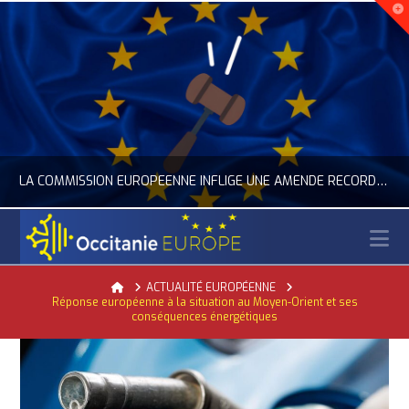
LA COMMISSION EUROPÉENNE INFLIGE UNE AMENDE RECORD À GOOGLE
N
OCCITANIE EUROPE
Home
ACTUALITÉ EUROPÉENNE
Réponse européenne à la situation au Moyen-Orient et ses
ACTUALITÉ DE L'UNION EUROPÉENNE, ACTUALITÉ DE LA REPRÉSENTATION D’OCCITANIE EUROPE, NUMÉRIQUE- DIGITAL
conséquences énergétiques
JUILLET 24, 2026