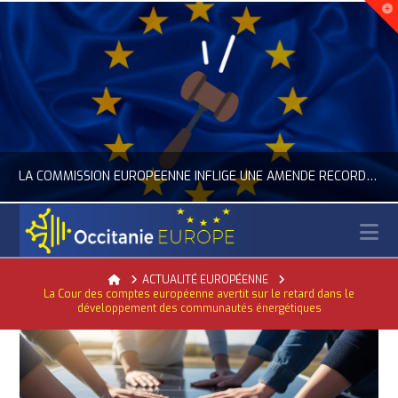
LA COMMISSION EUROPÉENNE INFLIGE UNE AMENDE RECORD À GOOGLE
N
OCCITANIE EUROPE
Home
ACTUALITÉ EUROPÉENNE
La Cour des comptes européenne avertit sur le retard dans le
ACTUALITÉ DE L'UNION EUROPÉENNE, ACTUALITÉ DE LA REPRÉSENTATION D’OCCITANIE EUROPE, NUMÉRIQUE- DIGITAL
développement des communautés énergétiques
JUILLET 24, 2026