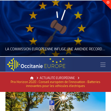
LA COMMISSION EUROPÉENNE INFLIGE UNE AMENDE RECORD À GOOGLE
N
OCCITANIE EUROPE
Home
ACTUALITÉ EUROPÉENNE
Prix Horizon 2020 - Conseil européen de l'innovation - Batteries
ACTUALITÉ DE L'UNION EUROPÉENNE, ACTUALITÉ DE LA REPRÉSENTATION D’OCCITANIE EUROPE, NUMÉRIQUE- DIGITAL
innovantes pour les véhicules électriques
JUILLET 24, 2026