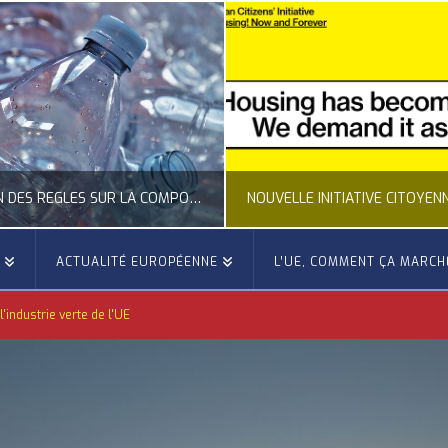
LA COMPOSITION DES BOUTEILLES PLASTIQUES
NOUVELLE INITIATIVE CITOYENNE EUROPÉENNE SUR LE LOGEMENT
E
ACTUALITÉ EUROPÉENNE
L’UE, COMMENT ÇA MARCH
OCCITANIE EUROPE
'industrie verte de l'UE
ACTUALITÉ DE L'UNION EUROPÉENNE, ACTUALITÉ DE LA REPRÉSENTATION D’OCCITANIE EUROPE, CITOYENNETÉ, LOGEMENT
ACTION
JUILLET 24, 2026