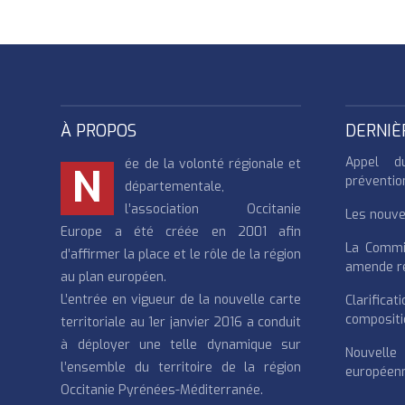
À PROPOS
DERNIÈ
Appel d
ée de la volonté régionale et
N
préventio
départementale,
l’association Occitanie
Les nouvea
Europe a été créée en 2001 afin
La Commi
d’affirmer la place et le rôle de la région
amende re
au plan européen.
L’entrée en vigueur de la nouvelle carte
Clarifi
compositi
territoriale au 1er janvier 2016 a conduit
à déployer une telle dynamique sur
Nouvell
l’ensemble du territoire de la région
européenn
Occitanie Pyrénées-Méditerranée.