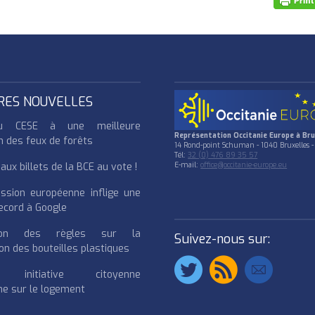
RES NOUVELLES
u CESE à une meilleure
Représentation Occitanie Europe à Bru
n des feux de forêts
14 Rond-point Schuman - 1040 Bruxelles -
Tél:
32 (0) 476 89 35 57
ux billets de la BCE au vote !
E-mail:
office@occitanie-europe.eu
ssion européenne inflige une
cord à Google
cation des règles sur la
Suivez-nous sur:
on des bouteilles plastiques
e initiative citoyenne
e sur le logement