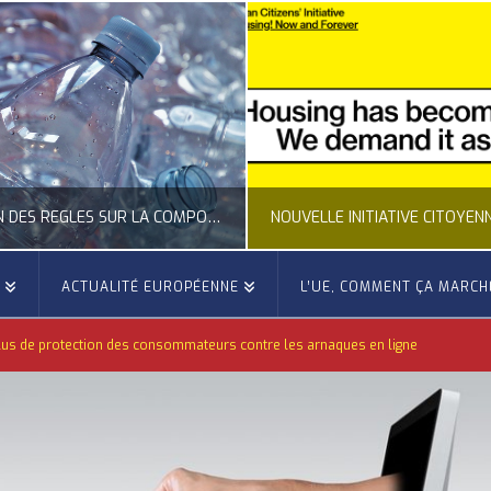
LA COMPOSITION DES BOUTEILLES PLASTIQUES
NOUVELLE INITIATIVE CITOYENNE EUROPÉENNE SUR LE LOGEMENT
E
ACTUALITÉ EUROPÉENNE
L’UE, COMMENT ÇA MARCH
OCCITANIE EUROPE
lus de protection des consommateurs contre les arnaques en ligne
ACTUALITÉ DE L'UNION EUROPÉENNE, ACTUALITÉ DE LA REPRÉSENTATION D’OCCITANIE EUROPE, CITOYENNETÉ, LOGEMENT
ACTION
JUILLET 24, 2026