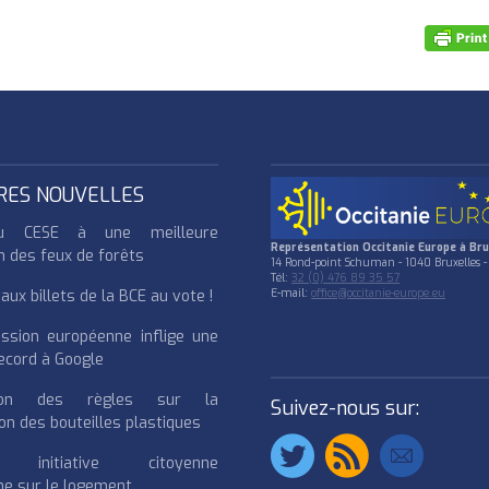
RES NOUVELLES
u CESE à une meilleure
Représentation Occitanie Europe à Bru
n des feux de forêts
14 Rond-point Schuman - 1040 Bruxelles -
Tél:
32 (0) 476 89 35 57
ux billets de la BCE au vote !
E-mail:
office@occitanie-europe.eu
ssion européenne inflige une
cord à Google
cation des règles sur la
Suivez-nous sur:
on des bouteilles plastiques
e initiative citoyenne
e sur le logement