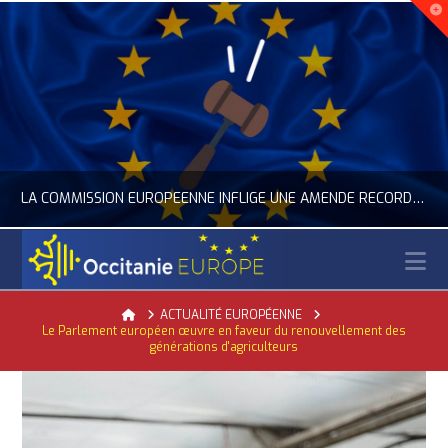
LA COMMISSION EUROPÉENNE INFLIGE UNE AMENDE RECORD À GOOGLE
N
OCCITANIE EUROPE
Home
ACTUALITÉ EUROPÉENNE
Le Parlement européen œuvre en faveur du renouvellement des
ACTUALITÉ DE L'UNION EUROPÉENNE, ACTUALITÉ DE LA REPRÉSENTATION D’OCCITANIE EUROPE, NUMÉRIQUE- DIGITAL
générations d'agriculteurs
JUILLET 24, 2026