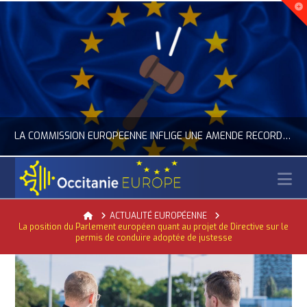
LA COMMISSION EUROPÉENNE INFLIGE UNE AMENDE RECORD À GOOGLE
N
OCCITANIE EUROPE
Home
ACTUALITÉ EUROPÉENNE
La position du Parlement européen quant au projet de Directive sur le
ACTUALITÉ DE L'UNION EUROPÉENNE, ACTUALITÉ DE LA REPRÉSENTATION D’OCCITANIE EUROPE, NUMÉRIQUE- DIGITAL
permis de conduire adoptée de justesse
JUILLET 24, 2026