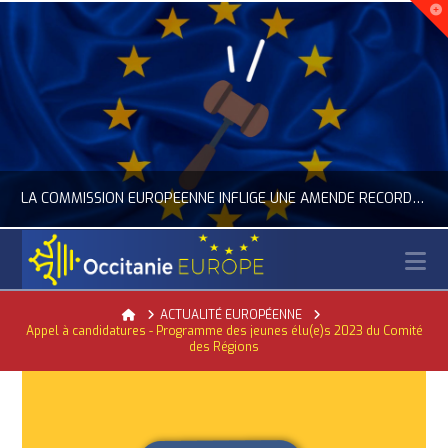
LA COMMISSION EUROPÉENNE INFLIGE UNE AMENDE RECORD À GOOGLE
N
OCCITANIE EUROPE
Home
ACTUALITÉ EUROPÉENNE
Appel à candidatures - Programme des jeunes élu(e)s 2023 du Comité
ACTUALITÉ DE L'UNION EUROPÉENNE, ACTUALITÉ DE LA REPRÉSENTATION D’OCCITANIE EUROPE, NUMÉRIQUE- DIGITAL
des Régions
JUILLET 24, 2026