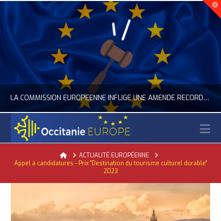
LA COMMISSION EUROPÉENNE INFLIGE UNE AMENDE RECORD À GOOGLE
N
OCCITANIE EUROPE
Home
ACTUALITÉ EUROPÉENNE
Appel à candidatures - Prix "Destination du tourisme culturel durable"
ACTUALITÉ DE L'UNION EUROPÉENNE, ACTUALITÉ DE LA REPRÉSENTATION D’OCCITANIE EUROPE, NUMÉRIQUE- DIGITAL
2023
JUILLET 24, 2026