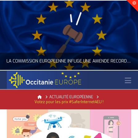
LA COMMISSION EUROPÉENNE INFLIGE UNE AMENDE RECORD À GOOGLE
N
OCCITANIE EUROPE
Home
ACTUALITÉ EUROPÉENNE
Votez pour les prix #SaferInternet4EU !
ACTUALITÉ DE L'UNION EUROPÉENNE, ACTUALITÉ DE LA REPRÉSENTATION D’OCCITANIE EUROPE, NUMÉRIQUE- DIGITAL
JUILLET 24, 2026