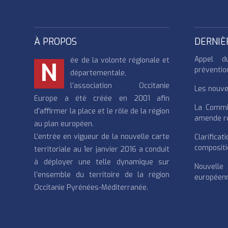
À PROPOS
DERNIÈ
Appel d
ée de la volonté régionale et
N
préventio
départementale,
l’association Occitanie
Les nouvea
Europe a été créée en 2001 afin
La Commi
d’affirmer la place et le rôle de la région
amende re
au plan européen.
L’entrée en vigueur de la nouvelle carte
Clarifi
compositi
territoriale au 1er janvier 2016 a conduit
à déployer une telle dynamique sur
Nouvell
l’ensemble du territoire de la région
européenn
Occitanie Pyrénées-Méditerranée.