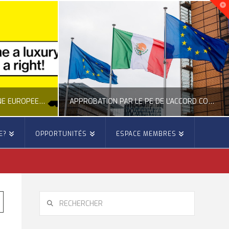
NOUVELLE INITIATIVE CITOYENNE EUROPÉENNE SUR LE LOGEMENT
APPROBATION PAR LE PE DE L’ACCORD COMMERCIAL ENTRE L’UE ET LE MEXIQUE
E?
OPPORTUNITÉS
ESPACE MEMBRES
E
OCCITANIE EUROPE
E, CITOYENNETÉ, LOGEMENT
ACTION EXTÉRIEURE, ACTUALITÉ DE L'UNION EUROPÉENNE
6
JUILLET 22, 2026
RECHERCHER