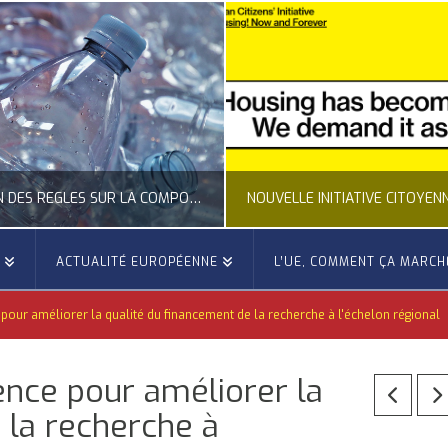
CLARIFICATION DES RÈGLES SUR LA COMPOSITION DES BOUTEILLES PLASTIQUES
E
ACTUALITÉ EUROPÉENNE
L’UE, COMMENT ÇA MARCH
OCCITANIE EUROPE
OCCITANIE EUROP
pour améliorer la qualité du financement de la recherche à l'échelon régional
UALITÉ DE LA REPRÉSENTATION D’OCCITANIE EUROPE, ECONOMIE CIRCULAIRE, ÉNERGIE - ENVIRONNEMENT - CLIMAT
ACTUALITÉ DE L'UNION EUROPÉENNE, ACTUALITÉ DE LA REPRÉSENTATION D’OCCITANIE EUROP
ence pour améliorer la
JUILLET 24, 2026
JUILLET 24, 202
 la recherche à