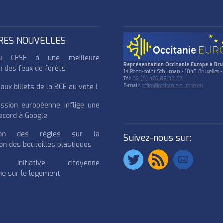
RES NOUVELLES
u CESE à une meilleure
Représentation Occitanie Europe à Bru
n des feux de forêts
14 Rond-point Schuman - 1040 Bruxelles -
Tél:
32 (0) 476 89 35 57
ux billets de la BCE au vote !
E-mail:
office@occitanie-europe.eu
ssion européenne inflige une
cord à Google
cation des règles sur la
Suivez-nous sur:
on des bouteilles plastiques
e initiative citoyenne
e sur le logement