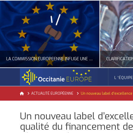
LA COMMISSION EUROPÉENNE INFLIGE UNE AMENDE RECORD À GOOGLE
L ‘ÉQUIP
OCCITANIE EUROPE
Home
ACTUALITÉ EUROPÉENNE
Un nouveau label d’excellence 
ACTUALITÉ DE L'UNION EUROPÉENNE, ACTUALITÉ DE LA REPRÉSENTATION D’OCCITANIE EUROPE, NUMÉRIQUE- DIGITAL
ACTUALITÉ DE L'UNION EUROPÉENNE, ACT
Un nouveau label d’excell
JUILLET 24, 2026
qualité du financement de