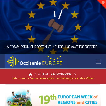
LA COMMISSION EUROPÉENNE INFLIGE UNE AMENDE RECORD À GOOGLE
N
OCCITANIE EUROPE
Home
ACTUALITÉ EUROPÉENNE
Retour sur la Semaine européenne des Régions et des Villes!
ACTUALITÉ DE L'UNION EUROPÉENNE, ACTUALITÉ DE LA REPRÉSENTATION D’OCCITANIE EUROPE, NUMÉRIQUE- DIGITAL
JUILLET 24, 2026