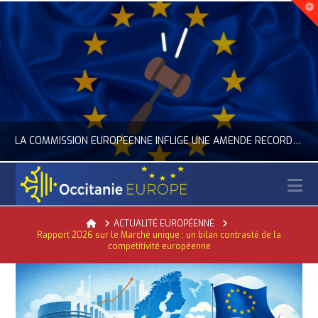
LA COMMISSION EUROPÉENNE INFLIGE UNE AMENDE RECORD À GOOGLE
N
OCCITANIE EUROPE
Home
ACTUALITÉ EUROPÉENNE
Rapport 2026 sur le Marché unique : un bilan contrasté de la
ACTUALITÉ DE L'UNION EUROPÉENNE, ACTUALITÉ DE LA REPRÉSENTATION D’OCCITANIE EUROPE, NUMÉRIQUE- DIGITAL
compétitivité européenne
JUILLET 24, 2026