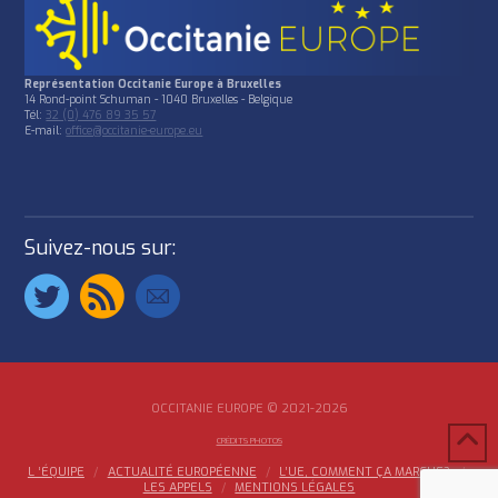
Représentation Occitanie Europe à Bruxelles
14 Rond-point Schuman - 1040 Bruxelles - Belgique
Tél:
32 (0) 476 89 35 57
E-mail:
office@occitanie-europe.eu
Suivez-nous sur:
OCCITANIE EUROPE © 2021-2026
CRÉDITS PHOTOS
L ‘ÉQUIPE
ACTUALITÉ EUROPÉENNE
L’UE, COMMENT ÇA MARCHE?
LES APPELS
MENTIONS LÉGALES