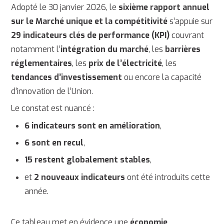
Adopté le 30 janvier 2026, le
sixième rapport annuel
sur le Marché unique et la compétitivité
s’appuie sur
29 indicateurs clés de performance (KPI)
couvrant
notamment l’
intégration du marché
, les
barrières
réglementaires
, les
prix de l’électricité
, les
tendances d’investissement
ou encore la capacité
d’innovation de l’Union.
Le constat est nuancé :
6 indicateurs sont en amélioration
,
6 sont en recul
,
15 restent globalement stables
,
et
2 nouveaux indicateurs
ont été introduits cette
année.
Ce tableau met en évidence une
économie