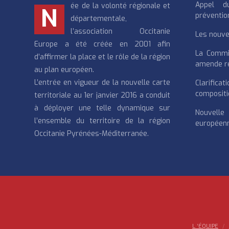
Appel d
ée de la volonté régionale et
N
préventio
départementale,
l’association Occitanie
Les nouvea
Europe a été créée en 2001 afin
La Commi
d’affirmer la place et le rôle de la région
amende re
au plan européen.
L’entrée en vigueur de la nouvelle carte
Clarifi
compositi
territoriale au 1er janvier 2016 a conduit
à déployer une telle dynamique sur
Nouvell
l’ensemble du territoire de la région
européenn
Occitanie Pyrénées-Méditerranée.
L ‘ÉQUIPE