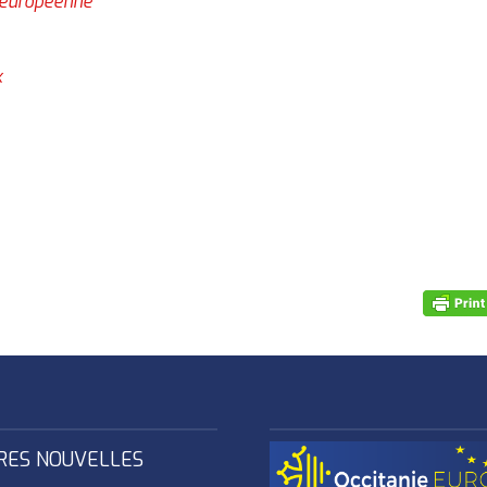
n européenne
x
RES NOUVELLES