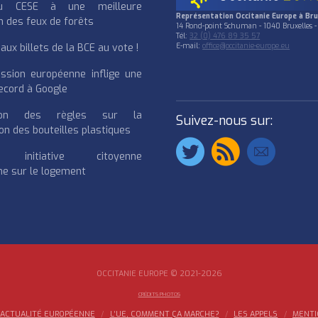
u CESE à une meilleure
Représentation Occitanie Europe à Bru
n des feux de forêts
14 Rond-point Schuman - 1040 Bruxelles -
Tél:
32 (0) 476 89 35 57
ux billets de la BCE au vote !
E-mail:
office@occitanie-europe.eu
ssion européenne inflige une
cord à Google
cation des règles sur la
Suivez-nous sur:
on des bouteilles plastiques
e initiative citoyenne
e sur le logement
OCCITANIE EUROPE © 2021-2026
CRÉDITS PHOTOS
ACTUALITÉ EUROPÉENNE
L’UE, COMMENT ÇA MARCHE?
LES APPELS
MENTI