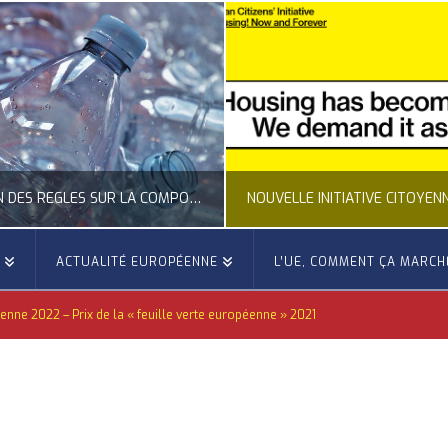
NOUVELLE INITIATIVE CITOYENNE EUROPÉENNE SUR LE LOGEMENT
E
ACTUALITÉ EUROPÉENNE
L’UE, COMMENT ÇA MARCH
OCCITANIE EUROPE
OCCITANIE EUROP
éenne 2022 – Prix de la « feuille verte européenne » 2021
NNE, ACTUALITÉ DE LA REPRÉSENTATION D’OCCITANIE EUROPE, CITOYENNETÉ, LOGEMENT
ACTION EXTÉRIEURE, ACTUALITÉ DE L'UNION
JUILLET 24, 2026
JUILLET 22, 202