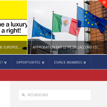
APPROBATION PAR LE PE DE L’ACCORD COMMERCIAL ENTRE L’UE ET LE MEXIQUE
APPEL DU CESE À UNE MEILLEURE PRÉVENTION DES FEUX DE FORÊTS
E?
OPPORTUNITÉS
ESPACE MEMBRES
E
OCCITANIE EUROPE
 EUROPÉENNE
ACTUALITÉ DE L'UNION EUROPÉENNE, ACTUALITÉ DE LA REPRÉSENTATION D’OCCITANIE EUROPE, ÉNERGIE - ENVIRONNEMENT - CLIMAT, FORÊTS
6
JUILLET 27, 2026
RECHERCHER