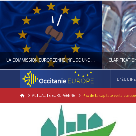
CLARIFICATION DES RÈGLES SUR LA COMPOSITION DES BOUTEILLES PLASTIQUES
L ‘ÉQUIP
OCCITANIE EUROPE
Home
ACTUALITÉ EUROPÉENNE
Prix de la capitale verte europ
ACTUALITÉ DE L'UNION EUROPÉENNE, ACTUALITÉ DE LA REPRÉSENTATION D’OCCITANIE EUROPE, ECONOMIE CIRCULAIRE, ÉNERGIE - ENVIRONNEMENT - CLIMAT
ACTUALITÉ DE L'UNION EUROPÉE
JUILLET 24, 2026