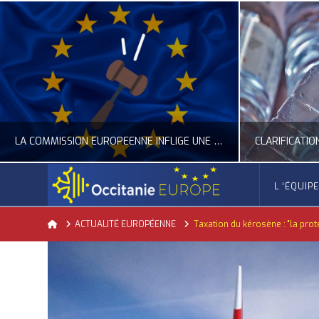
LA COMMISSION EUROPÉENNE INFLIGE UNE AMENDE RECORD À GOOGLE
L ‘ÉQUIP
OCCITANIE EUROPE
Home
ACTUALITÉ EUROPÉENNE
Taxation du kérosène : "la prote
ACTUALITÉ DE L'UNION EUROPÉENNE, ACTUALITÉ DE LA REPRÉSENTATION D’OCCITANIE EUROPE, NUMÉRIQUE- DIGITAL
ACTUALITÉ DE L'UNION EUROPÉENNE, ACT
JUILLET 24, 2026