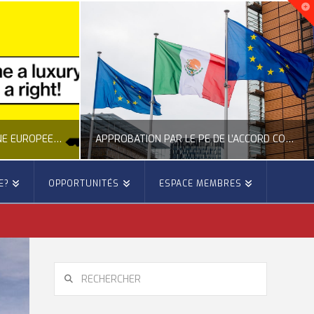
NOUVELLE INITIATIVE CITOYENNE EUROPÉENNE SUR LE LOGEMENT
APPROBATION PAR LE PE DE L’ACCORD COMMERCIAL ENTRE L’UE ET LE MEXIQUE
E?
OPPORTUNITÉS
ESPACE MEMBRES
E
OCCITANIE EUROPE
E, CITOYENNETÉ, LOGEMENT
ACTION EXTÉRIEURE, ACTUALITÉ DE L'UNION EUROPÉENNE
6
JUILLET 22, 2026
RECHERCHER