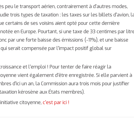
s peu le transport aérien, contrairement à d'autres modes,
udie trois types de taxation : les taxes sur les billets d'avion, l
ue certains de ses voisins aient opté pour cette dernière
é notée en Europe. Pourtant, si une taxe de 33 centimes par litr
onc par une forte baisse des émissions (-11%), et une baisse
 qui serait compensée par l'impact positif global sur
croissance et l'emploi ! Pour tenter de faire réagir la
toyenne vient également d'être enregistrée. Si elle parvient à
bres d'ici un an, la Commission aura trois mois pour justifier
 taxation kérosène aux États membres).
nitiative citoyenne,
c'est par ici !