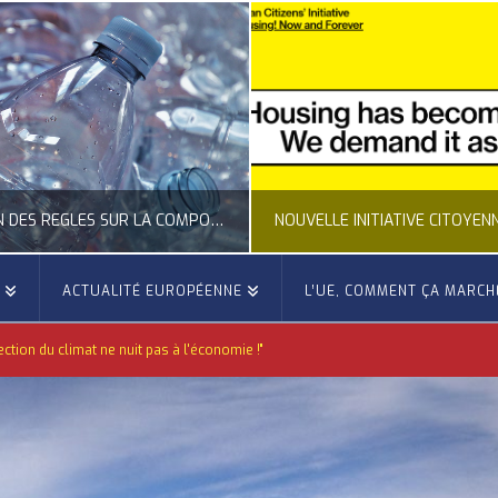
CLARIFICATION DES RÈGLES SUR LA COMPOSITION DES BOUTEILLES PLASTIQUES
E
ACTUALITÉ EUROPÉENNE
L’UE, COMMENT ÇA MARCH
OCCITANIE EUROPE
OCCITANIE EUROP
ction du climat ne nuit pas à l'économie !"
UALITÉ DE LA REPRÉSENTATION D’OCCITANIE EUROPE, ECONOMIE CIRCULAIRE, ÉNERGIE - ENVIRONNEMENT - CLIMAT
ACTUALITÉ DE L'UNION EUROPÉENNE, ACTUALITÉ DE LA REPRÉSENTATION D’OCCITANIE EUROP
JUILLET 24, 2026
JUILLET 24, 202