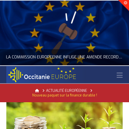
LA COMMISSION EUROPÉENNE INFLIGE UNE AMENDE RECORD À GOOGLE
N
OCCITANIE EUROPE
Home
ACTUALITÉ EUROPÉENNE
Nouveau paquet sur la finance durable !
ACTUALITÉ DE L'UNION EUROPÉENNE, ACTUALITÉ DE LA REPRÉSENTATION D’OCCITANIE EUROPE, NUMÉRIQUE- DIGITAL
JUILLET 24, 2026