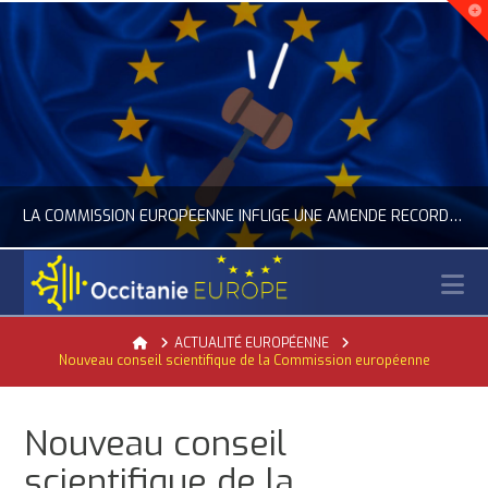
LA COMMISSION EUROPÉENNE INFLIGE UNE AMENDE RECORD À GOOGLE
N
OCCITANIE EUROPE
Home
ACTUALITÉ EUROPÉENNE
Nouveau conseil scientifique de la Commission européenne
ACTUALITÉ DE L'UNION EUROPÉENNE, ACTUALITÉ DE LA REPRÉSENTATION D’OCCITANIE EUROPE, NUMÉRIQUE- DIGITAL
JUILLET 24, 2026
Nouveau conseil
scientifique de la