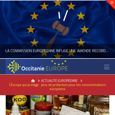
LA COMMISSION EUROPÉENNE INFLIGE UNE AMENDE RECORD À GOOGLE
N
OCCITANIE EUROPE
Home
ACTUALITÉ EUROPÉENNE
L'Europe qui protège : plus de protection pour les consommateurs
ACTUALITÉ DE L'UNION EUROPÉENNE, ACTUALITÉ DE LA REPRÉSENTATION D’OCCITANIE EUROPE, NUMÉRIQUE- DIGITAL
européens
JUILLET 24, 2026