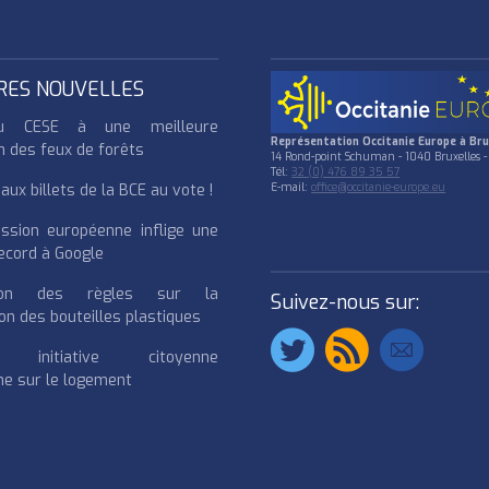
RES NOUVELLES
u CESE à une meilleure
Représentation Occitanie Europe à Bru
n des feux de forêts
14 Rond-point Schuman - 1040 Bruxelles -
Tél:
32 (0) 476 89 35 57
ux billets de la BCE au vote !
E-mail:
office@occitanie-europe.eu
ssion européenne inflige une
cord à Google
cation des règles sur la
Suivez-nous sur:
on des bouteilles plastiques
e initiative citoyenne
e sur le logement