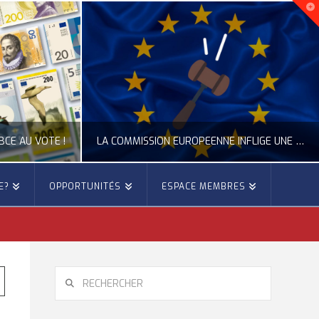
BCE AU VOTE !
LA COMMISSION EUROPÉENNE INFLIGE UNE AMENDE RECORD À GOOGLE
E?
OPPORTUNITÉS
ESPACE MEMBRES
E
OCCITANIE EUROPE
IE EUROPE, CITOYENNETÉ
ACTUALITÉ DE L'UNION EUROPÉENNE, ACTUALITÉ DE LA REPRÉSENTATION D’OCCITANIE EUROPE, NUMÉRIQUE- DIGITAL
6
JUILLET 24, 2026
RECHERCHER