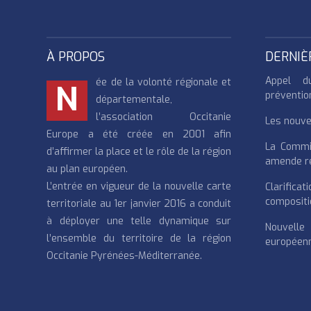
À PROPOS
DERNIÈ
Appel d
ée de la volonté régionale et
N
préventio
départementale,
l’association Occitanie
Les nouvea
Europe a été créée en 2001 afin
La Commi
d’affirmer la place et le rôle de la région
amende re
au plan européen.
L’entrée en vigueur de la nouvelle carte
Clarifi
compositi
territoriale au 1er janvier 2016 a conduit
à déployer une telle dynamique sur
Nouvell
l’ensemble du territoire de la région
européenn
Occitanie Pyrénées-Méditerranée.