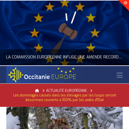
LA COMMISSION EUROPÉENNE INFLIGE UNE AMENDE RECORD À GOOGLE
N
OCCITANIE EUROPE
Home
ACTUALITÉ EUROPÉENNE
Les dommages causés dans les élevages par les loups seront
ACTUALITÉ DE L'UNION EUROPÉENNE, ACTUALITÉ DE LA REPRÉSENTATION D’OCCITANIE EUROPE, NUMÉRIQUE- DIGITAL
désormais couverts à 100% par les aides d'État
JUILLET 24, 2026