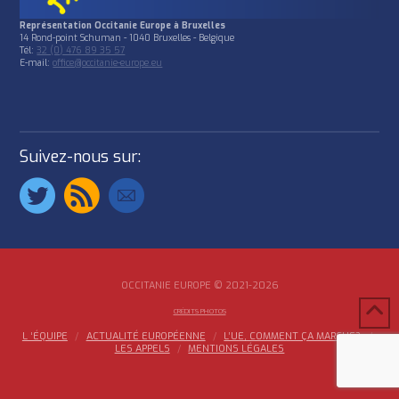
Représentation Occitanie Europe à Bruxelles
14 Rond-point Schuman - 1040 Bruxelles - Belgique
Tél:
32 (0) 476 89 35 57
E-mail:
office@occitanie-europe.eu
Suivez-nous sur:
OCCITANIE EUROPE © 2021-2026
CRÉDITS PHOTOS
L ‘ÉQUIPE
ACTUALITÉ EUROPÉENNE
L’UE, COMMENT ÇA MARCHE?
LES APPELS
MENTIONS LÉGALES