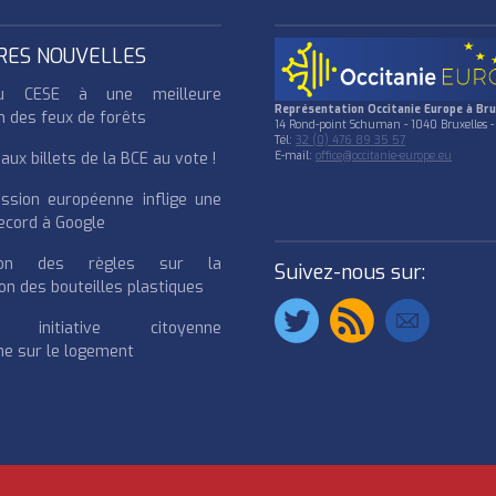
RES NOUVELLES
u CESE à une meilleure
Représentation Occitanie Europe à Bru
n des feux de forêts
14 Rond-point Schuman - 1040 Bruxelles -
Tél:
32 (0) 476 89 35 57
ux billets de la BCE au vote !
E-mail:
office@occitanie-europe.eu
ssion européenne inflige une
cord à Google
cation des règles sur la
Suivez-nous sur:
on des bouteilles plastiques
e initiative citoyenne
e sur le logement