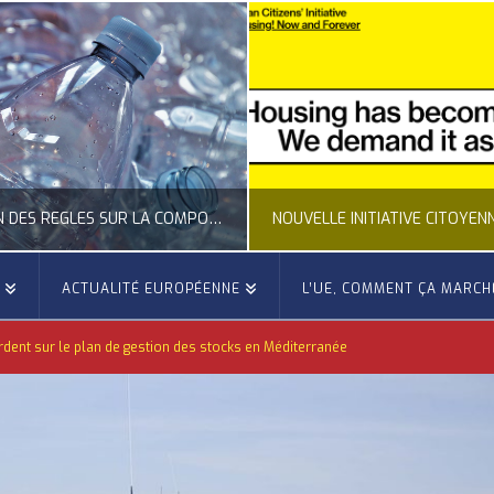
CLARIFICATION DES RÈGLES SUR LA COMPOSITION DES BOUTEILLES PLASTIQUES
E
ACTUALITÉ EUROPÉENNE
L’UE, COMMENT ÇA MARCH
OCCITANIE EUROPE
OCCITANIE EUROP
dent sur le plan de gestion des stocks en Méditerranée
UALITÉ DE LA REPRÉSENTATION D’OCCITANIE EUROPE, ECONOMIE CIRCULAIRE, ÉNERGIE - ENVIRONNEMENT - CLIMAT
ACTUALITÉ DE L'UNION EUROPÉENNE, ACTUALITÉ DE LA REPRÉSENTATION D’OCCITANIE EUROP
JUILLET 24, 2026
JUILLET 24, 202