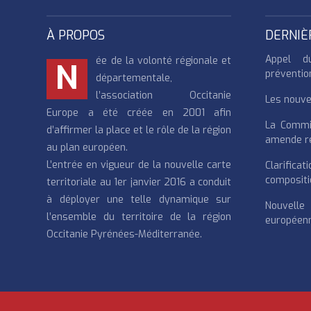
À PROPOS
DERNIÈ
Appel d
ée de la volonté régionale et
N
préventio
départementale,
l’association Occitanie
Les nouvea
Europe a été créée en 2001 afin
La Commi
d’affirmer la place et le rôle de la région
amende re
au plan européen.
L’entrée en vigueur de la nouvelle carte
Clarifi
compositi
territoriale au 1er janvier 2016 a conduit
à déployer une telle dynamique sur
Nouvell
l’ensemble du territoire de la région
européenn
Occitanie Pyrénées-Méditerranée.