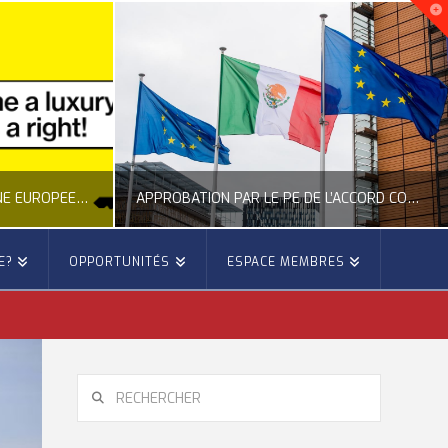
NOUVELLE INITIATIVE CITOYENNE EUROPÉENNE SUR LE LOGEMENT
APPROBATION PAR LE PE DE L’ACCORD COMMERCIAL ENTRE L’UE ET LE MEXIQUE
E?
OPPORTUNITÉS
ESPACE MEMBRES
E
OCCITANIE EUROPE
E, CITOYENNETÉ, LOGEMENT
ACTION EXTÉRIEURE, ACTUALITÉ DE L'UNION EUROPÉENNE
6
JUILLET 22, 2026
RECHERCHER