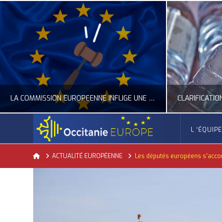
LA COMMISSION EUROPÉENNE INFLIGE UNE AMENDE RECORD À GOOGLE
L ‘ÉQUIP
OCCITANIE EUROPE
Home
ACTUALITÉ EUROPÉENNE
Les députés européens s’accor
ACTUALITÉ DE L'UNION EUROPÉENNE, ACTUALITÉ DE LA REPRÉSENTATION D’OCCITANIE EUROPE, NUMÉRIQUE- DIGITAL
ACTUALITÉ DE L'UNION EUROPÉENNE, ACT
JUILLET 24, 2026