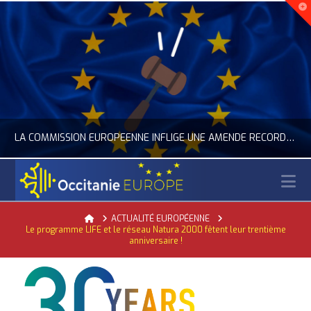
LA COMMISSION EUROPÉENNE INFLIGE UNE AMENDE RECORD À GOOGLE
N
OCCITANIE EUROPE
Home
ACTUALITÉ EUROPÉENNE
Le programme LIFE et le réseau Natura 2000 fêtent leur trentième
ACTUALITÉ DE L'UNION EUROPÉENNE, ACTUALITÉ DE LA REPRÉSENTATION D’OCCITANIE EUROPE, NUMÉRIQUE- DIGITAL
anniversaire !
JUILLET 24, 2026