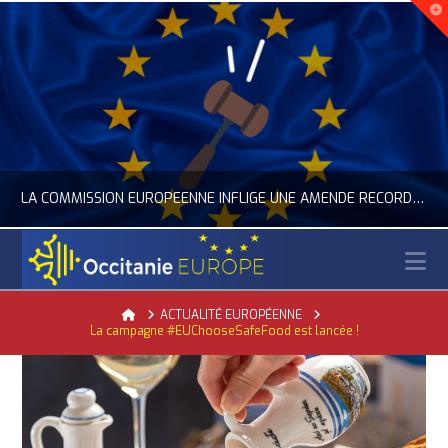
LA COMMISSION EUROPÉENNE INFLIGE UNE AMENDE RECORD À GOOGLE
N
OCCITANIE EUROPE
Home
ACTUALITÉ EUROPÉENNE
La campagne #EUChooseSafeFood est lancée !
ACTUALITÉ DE L'UNION EUROPÉENNE, ACTUALITÉ DE LA REPRÉSENTATION D’OCCITANIE EUROPE, NUMÉRIQUE- DIGITAL
JUILLET 24, 2026