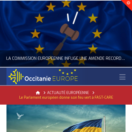
LA COMMISSION EUROPÉENNE INFLIGE UNE AMENDE RECORD À GOOGLE
N
OCCITANIE EUROPE
Home
ACTUALITÉ EUROPÉENNE
Le Parlement européen donne son feu vert à FAST-CARE
ACTUALITÉ DE L'UNION EUROPÉENNE, ACTUALITÉ DE LA REPRÉSENTATION D’OCCITANIE EUROPE, NUMÉRIQUE- DIGITAL
JUILLET 24, 2026