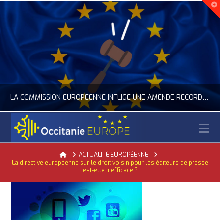
LA COMMISSION EUROPÉENNE INFLIGE UNE AMENDE RECORD À GOOGLE
N
OCCITANIE EUROPE
Home
ACTUALITÉ EUROPÉENNE
La directive européenne sur le droit voisin pour les éditeurs de presse
ACTUALITÉ DE L'UNION EUROPÉENNE, ACTUALITÉ DE LA REPRÉSENTATION D’OCCITANIE EUROPE, NUMÉRIQUE- DIGITAL
est-elle inefficace ?
JUILLET 24, 2026