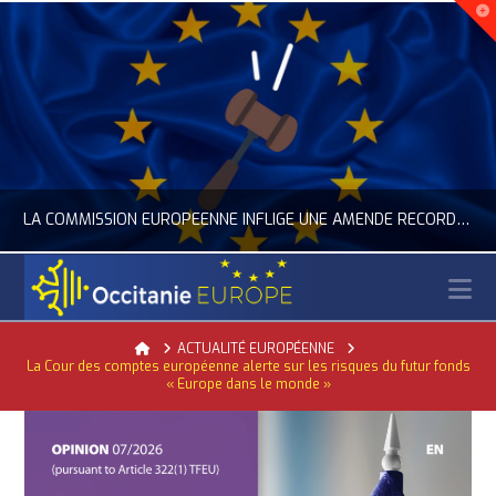
LA COMMISSION EUROPÉENNE INFLIGE UNE AMENDE RECORD À GOOGLE
N
OCCITANIE EUROPE
Home
ACTUALITÉ EUROPÉENNE
La Cour des comptes européenne alerte sur les risques du futur fonds
LITÉ DE L'UNION EUROPÉENNE, ACTUALITÉ DE LA REPRÉSENTATION D’OCCITANIE EUROPE, NUMÉRIQUE- DIGITAL
ACTUA
« Europe dans le monde »
JUILLET 24, 2026