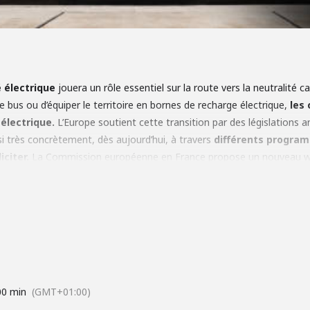
 électrique
jouera un rôle essentiel sur la route vers la neutralité ca
e bus ou d’équiper le territoire en bornes de recharge électrique,
les
 électrique.
L’Europe soutient cette transition par des législations
si très concrètement, dès aujourd’hui, à travers
différents progra
iciter.
La Commission européenne en France propose un nouveau webi
er de manière succincte et concrète comment l’Europe les accompagne
00 min
(GMT+01:00)