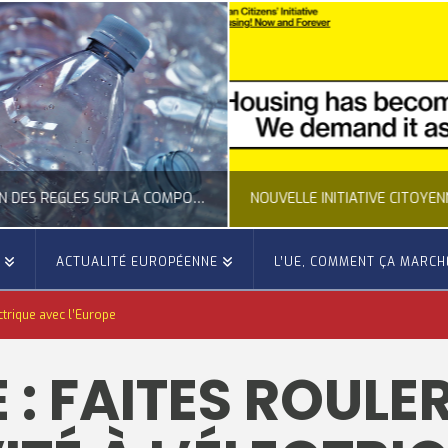
CLARIFICATION DES RÈGLES SUR LA COMPOSITION DES BOUTEILLES PLASTIQUES
E
ACTUALITÉ EUROPÉENNE
L’UE, COMMENT ÇA MARCH
OCCITANIE EUROPE
OCCITANIE EUROP
ectrique avec l’Europe
UALITÉ DE LA REPRÉSENTATION D’OCCITANIE EUROPE, ECONOMIE CIRCULAIRE, ÉNERGIE - ENVIRONNEMENT - CLIMAT
ACTUALITÉ DE L'UNION EUROPÉENNE, ACTUALITÉ DE LA REPRÉSENTATION D’OCCITANIE EUROP
 : FAITES ROULE
JUILLET 24, 2026
JUILLET 24, 202