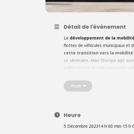
Détail de l'évènement
Le
développement de la mobilité
flottes de véhicules municipaux et d
cette transition vers la mobilité
ce séminaire. Mais l’Europe agit aus
collectivités locales peuvent soll
décideurs locaux afin de leur expos
inscrire, veuillez cliquer
ici
.
PLUS
Heure
5 Décembre 2023
14 h 00 min
-
15 h 