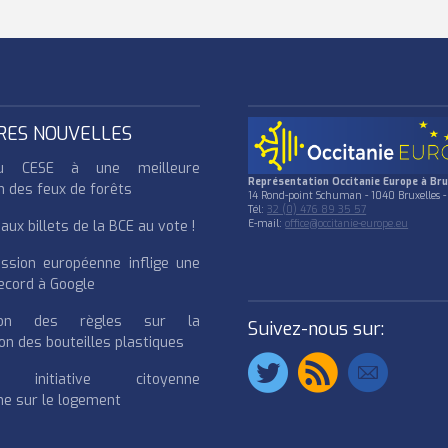
RES NOUVELLES
u CESE à une meilleure
Représentation Occitanie Europe à Bru
n des feux de forêts
14 Rond-point Schuman - 1040 Bruxelles -
Tél:
32 (0) 476 89 35 57
ux billets de la BCE au vote !
E-mail:
office@occitanie-europe.eu
ssion européenne inflige une
cord à Google
cation des règles sur la
Suivez-nous sur:
on des bouteilles plastiques
e initiative citoyenne
e sur le logement