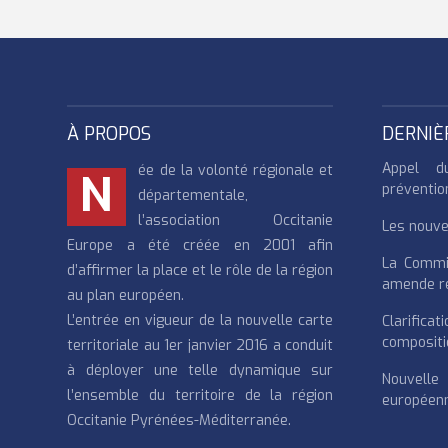
À PROPOS
DERNIÈ
Appel d
ée de la volonté régionale et
N
préventio
départementale,
l’association Occitanie
Les nouvea
Europe a été créée en 2001 afin
La Commi
d’affirmer la place et le rôle de la région
amende re
au plan européen.
L’entrée en vigueur de la nouvelle carte
Clarifi
compositi
territoriale au 1er janvier 2016 a conduit
à déployer une telle dynamique sur
Nouvell
l’ensemble du territoire de la région
européenn
Occitanie Pyrénées-Méditerranée.