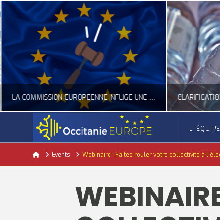
LA COMMISSION EUROPÉENNE INFLIGE UNE AMENDE RECORD À GOOGLE
L ‘ÉQUIP
OCCITANIE EUROPE
Home
Events
Webinaire : Faites rouler votre collectivité à l’él
ACTUALITÉ DE L'UNION EUROPÉENNE, ACTUALITÉ DE LA REPRÉSENTATION D’OCCITANIE EUROPE, NUMÉRIQUE- DIGITAL
ACTUALITÉ DE L'UNION EUROPÉENNE, ACT
WEBINAIRE
JUILLET 24, 2026