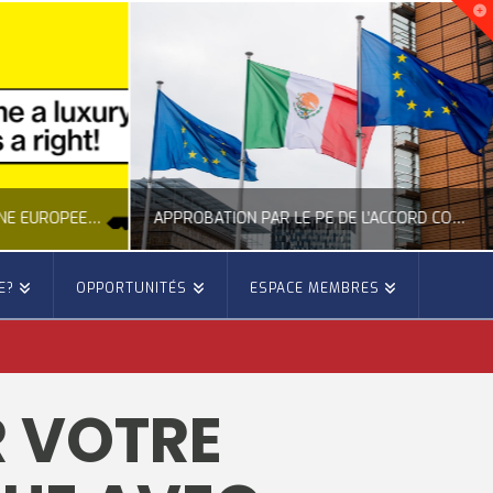
NOUVELLE INITIATIVE CITOYENNE EUROPÉENNE SUR LE LOGEMENT
APPROBATION PAR LE PE DE L’ACCORD COMMERCIAL ENTRE L’UE ET LE MEXIQUE
E?
OPPORTUNITÉS
ESPACE MEMBRES
E
OCCITANIE EUROPE
E, CITOYENNETÉ, LOGEMENT
ACTION EXTÉRIEURE, ACTUALITÉ DE L'UNION EUROPÉENNE
R VOTRE
6
JUILLET 22, 2026