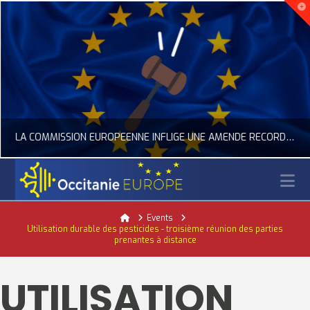
LA COMMISSION EUROPÉENNE INFLIGE UNE AMENDE RECORD À GOOGLE
N
OCCITANIE EUROPE
Home
Events
Utilisation durable des pesticides - troisième réunion des parties
ACTUALITÉ DE L'UNION EUROPÉENNE, ACTUALITÉ DE LA REPRÉSENTATION D’OCCITANIE EUROPE, NUMÉRIQUE- DIGITAL
prenantes à distance
JUILLET 24, 2026
UTILISATION