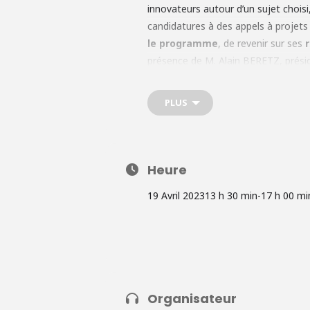
innovateurs autour d’un sujet chois
candidatures à des appels à projets
le programme
, de revenir sur ses
présence de M. Alain BERETZ, prési
au personnel académique (chercheurs
citoyens, institutions publiques). L
PLUS
12h.
Plus d’informations sur le pro
Heure
19 Avril 2023
13 h 30 min
-
17 h 00 mi
Organisateur