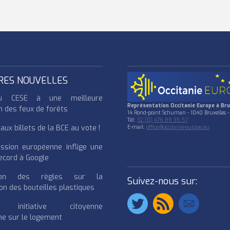
RES NOUVELLES
u CESE à une meilleure
Représentation Occitanie Europe à Bru
n des feux de forêts
14 Rond-point Schuman - 1040 Bruxelles -
Tél:
32 (0) 476 89 35 57
ux billets de la BCE au vote !
E-mail:
office@occitanie-europe.eu
ssion européenne inflige une
cord à Google
cation des règles sur la
Suivez-nous sur:
on des bouteilles plastiques
e initiative citoyenne
e sur le logement