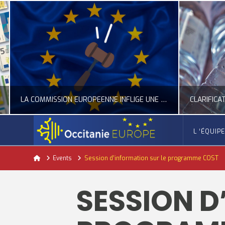
LA COMMISSION EUROPÉENNE INFLIGE UNE AMENDE RECORD À GOOGLE
L ‘ÉQUIP
OCCITANIE EUROPE
Home
Events
Session d’information sur le programme COST
ACTUALITÉ DE L'UNION EUROPÉENNE, ACTUALITÉ DE LA REPRÉSENTATION D’OCCITANIE EUROPE, NUMÉRIQUE- DIGITAL
ACTUALITÉ DE L'UNION EUROPÉENNE, ACT
SESSION D
JUILLET 24, 2026