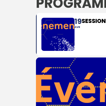
PROGRAM
19
SESSION
AVR