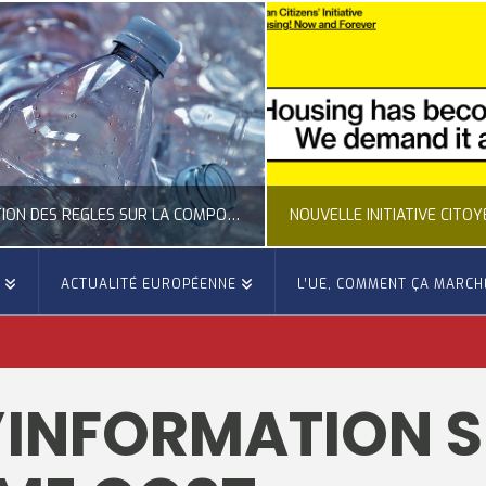
CLARIFICATION DES RÈGLES SUR LA COMPOSITION DES BOUTEILLES PLASTIQUES
E
ACTUALITÉ EUROPÉENNE
L’UE, COMMENT ÇA MARCH
OCCITANIE EUROPE
OCCITANIE EUROP
UALITÉ DE LA REPRÉSENTATION D’OCCITANIE EUROPE, ECONOMIE CIRCULAIRE, ÉNERGIE - ENVIRONNEMENT - CLIMAT
ACTUALITÉ DE L'UNION EUROPÉENNE, ACTUALITÉ DE LA REPRÉSENTATION D’OCCITANIE EUROP
’INFORMATION S
JUILLET 24, 2026
JUILLET 24, 202