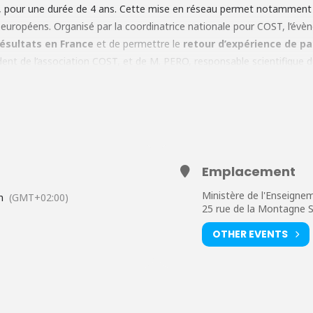
i, pour une durée de 4 ans. Cette mise en réseau permet notamment d
 européens. Organisé par la coordinatrice nationale pour COST, l’év
résultats en France
et de permettre le
retour d’expérience de pa
dent de l’association COST, et de M. PERO, responsable scientifiqu
 et personnel administratif) et au secteur non-académique (PME, ent
es inscriptions à l’évènement sont ouvertes dès à présent
via
ce formu
gramme de la session
ici
.
Emplacement
Ministère de l'Enseigne
n
(GMT+02:00)
25 rue de la Montagne 
OTHER EVENTS