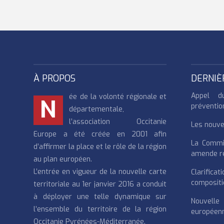
À PROPOS
DERNIÈ
Appel d
ée de la volonté régionale et
N
préventio
départementale,
l’association Occitanie
Les nouvea
Europe a été créée en 2001 afin
La Commi
d’affirmer la place et le rôle de la région
amende re
au plan européen.
L’entrée en vigueur de la nouvelle carte
Clarifi
compositi
territoriale au 1er janvier 2016 a conduit
à déployer une telle dynamique sur
Nouvell
l’ensemble du territoire de la région
européenn
Occitanie Pyrénées-Méditerranée.