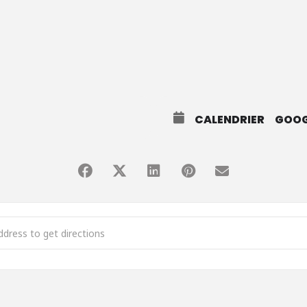
CALENDRIER
GOOG
ion d’information sur le programme COST [bOrXf9Xef]