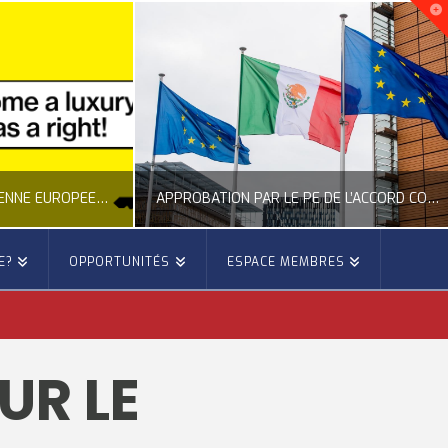
NOUVELLE INITIATIVE CITOYENNE EUROPÉENNE SUR LE LOGEMENT
APPROBATION PAR LE PE DE L’ACCORD COMMERCIAL ENTRE L’UE ET LE MEXIQUE
E?
OPPORTUNITÉS
ESPACE MEMBRES
E
OCCITANIE EUROPE
E, CITOYENNETÉ, LOGEMENT
ACTION EXTÉRIEURE, ACTUALITÉ DE L'UNION EUROPÉENNE
UR LE
6
JUILLET 22, 2026