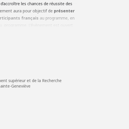
’accroître les chances de réussite des
ènement aura pour objectif de
présenter
rticipants français
au programme, en
e du programme. L’évènement est ouvert
reprises, industriels, associations de
laire en ligne
et
jusqu’au 10 avril,
ment supérieur et de la Recherche
Sainte-Geneviève