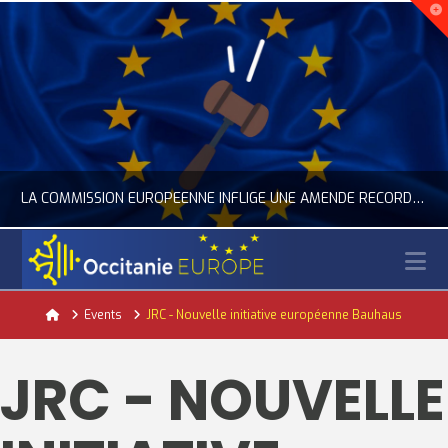
LA COMMISSION EUROPÉENNE INFLIGE UNE AMENDE RECORD À GOOGLE
N
OCCITANIE EUROPE
Home
Events
JRC - Nouvelle initiative européenne Bauhaus
ACTUALITÉ DE L'UNION EUROPÉENNE, ACTUALITÉ DE LA REPRÉSENTATION D’OCCITANIE EUROPE, NUMÉRIQUE- DIGITAL
JRC - NOUVELLE
JUILLET 24, 2026