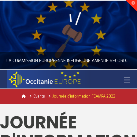
LA COMMISSION EUROPÉENNE INFLIGE UNE AMENDE RECORD À GOOGLE
N
OCCITANIE EUROPE
Home
Events
Journée d'information FEAMPA 2022
ACTUALITÉ DE L'UNION EUROPÉENNE, ACTUALITÉ DE LA REPRÉSENTATION D’OCCITANIE EUROPE, NUMÉRIQUE- DIGITAL
JOURNÉE
JUILLET 24, 2026