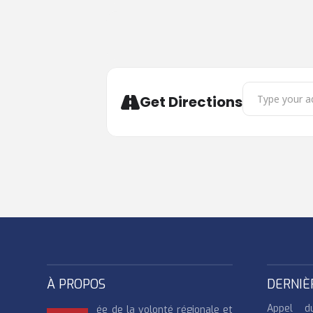
Address - Journ
Get Directions
À PROPOS
DERNIÈ
Appel d
ée de la volonté régionale et