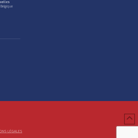
xelles
 Belgique
ONS LÉGALES