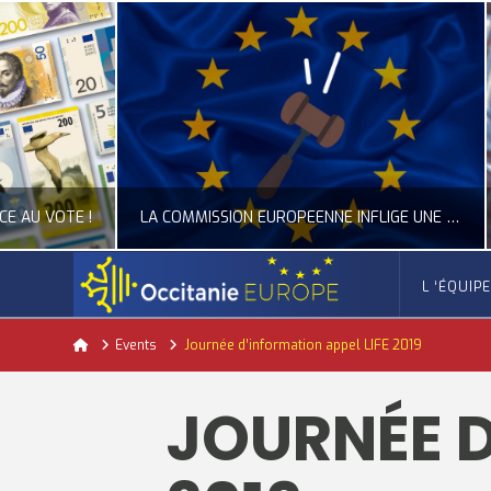
LA COMMISSION EUROPÉENNE INFLIGE UNE AMENDE RECORD À GOOGLE
L ‘ÉQUIP
OCCITANIE EUROPE
Home
Events
Journée d’information appel LIFE 2019
ACTUALITÉ DE L'UNION EUROPÉENNE, ACTUALITÉ DE LA REPRÉSENTATION D’OCCITANIE EUROPE, NUMÉRIQUE- DIGITAL
ACTUALITÉ DE L'UNION EUROPÉENNE, ACT
JOURNÉE D
JUILLET 24, 2026