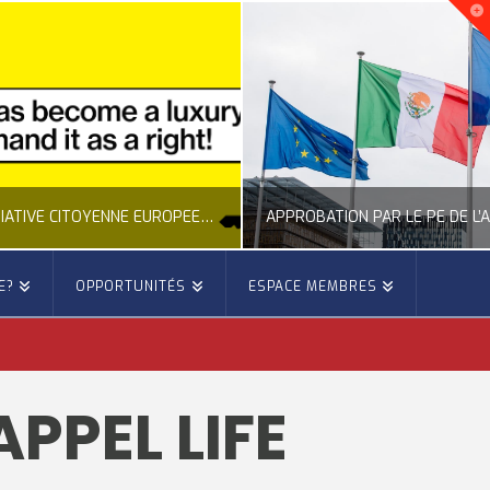
NOUVELLE INITIATIVE CITOYENNE EUROPÉENNE SUR LE LOGEMENT
APPROBATION PAR LE PE DE L’ACCORD COMMERCIAL ENTRE L’UE ET LE MEXIQUE
E?
OPPORTUNITÉS
ESPACE MEMBRES
E
OCCITANIE EUROPE
E, CITOYENNETÉ, LOGEMENT
ACTION EXTÉRIEURE, ACTUALITÉ DE L'UNION EUROPÉENNE
PPEL LIFE
6
JUILLET 22, 2026