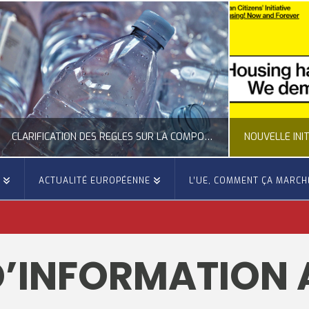
CLARIFICATION DES RÈGLES SUR LA COMPOSITION DES BOUTEILLES PLASTIQUES
E
ACTUALITÉ EUROPÉENNE
L’UE, COMMENT ÇA MARCH
OCCITANIE EUROPE
OCCITANIE EUROP
UALITÉ DE LA REPRÉSENTATION D’OCCITANIE EUROPE, ECONOMIE CIRCULAIRE, ÉNERGIE - ENVIRONNEMENT - CLIMAT
ACTUALITÉ DE L'UNION EUROPÉENNE, ACTUALITÉ DE LA REPRÉSENTATION D’OCCITANIE EUROP
’INFORMATION A
JUILLET 24, 2026
JUILLET 24, 202