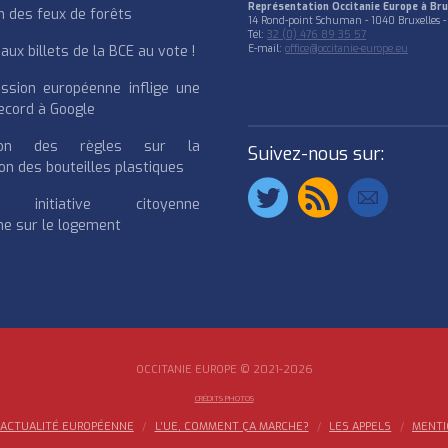
Représentation Occitanie Europe à Bru
n des feux de forêts
14 Rond-point Schuman - 1040 Bruxelles -
Tél:
32 (0) 476 89 35 57
ux billets de la BCE au vote !
E-mail:
office@occitanie-europe.eu
ssion européenne inflige une
cord à Google
cation des règles sur la
Suivez-nous sur:
on des bouteilles plastiques
e initiative citoyenne
e sur le logement
OCCITANIE EUROPE © 2021-2026
CRÉDITS PHOTOS
ACTUALITÉ EUROPÉENNE
L’UE, COMMENT ÇA MARCHE?
LES APPELS
MENTI