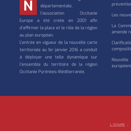
N
préventio
départementale,
l’association Occitanie
Les nouvea
Europe a été créée en 2001 afin
La Commi
d’affirmer la place et le rôle de la région
amende re
au plan européen.
L’entrée en vigueur de la nouvelle carte
Clarifi
compositi
territoriale au 1er janvier 2016 a conduit
à déployer une telle dynamique sur
Nouvell
l’ensemble du territoire de la région
européenn
Occitanie Pyrénées-Méditerranée.
L ‘ÉQUIPE