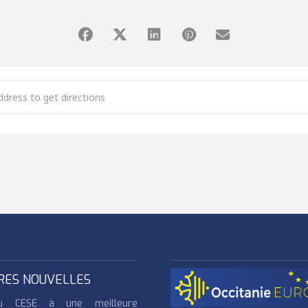
ée d’information appel LIFE 2019 [muAeL2ftC]
RES NOUVELLES
u CESE à une meilleure