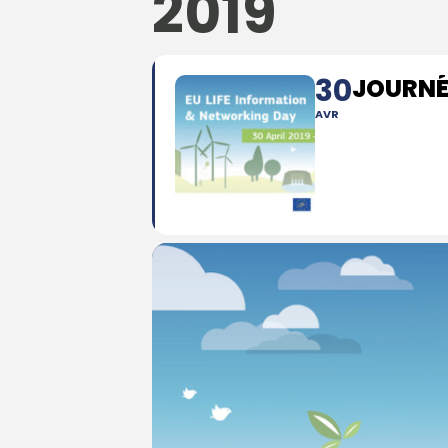
2019
30
JOURNÉE
AVR