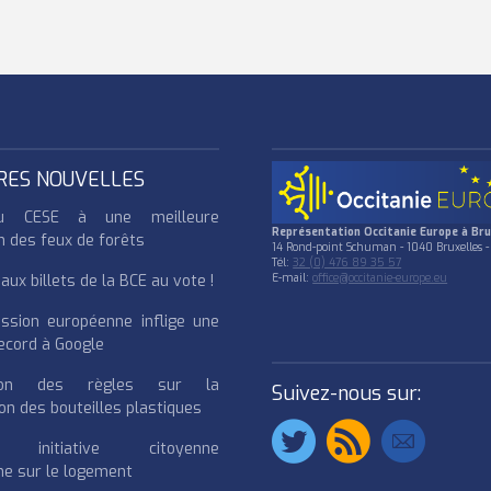
RES NOUVELLES
u CESE à une meilleure
Représentation Occitanie Europe à Bru
n des feux de forêts
14 Rond-point Schuman - 1040 Bruxelles -
Tél:
32 (0) 476 89 35 57
ux billets de la BCE au vote !
E-mail:
office@occitanie-europe.eu
ssion européenne inflige une
cord à Google
cation des règles sur la
Suivez-nous sur:
on des bouteilles plastiques
e initiative citoyenne
e sur le logement