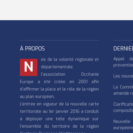
À PROPOS
DERNIÈ
Appel d
ée de la volonté régionale et
N
préventio
départementale,
l’association Occitanie
Les nouvea
Europe a été créée en 2001 afin
La Commi
d’affirmer la place et le rôle de la région
amende re
au plan européen.
L’entrée en vigueur de la nouvelle carte
Clarifi
compositi
territoriale au 1er janvier 2016 a conduit
à déployer une telle dynamique sur
Nouvell
l’ensemble du territoire de la région
européenn