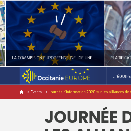
LA COMMISSION EUROPÉENNE INFLIGE UNE AMENDE RECORD À GOOGLE
L ‘ÉQUIP
OCCITANIE EUROPE
Home
Events
Journée d'information 2020 sur les alliances de
ACTUALITÉ DE L'UNION EUROPÉENNE, ACTUALITÉ DE LA REPRÉSENTATION D’OCCITANIE EUROPE, NUMÉRIQUE- DIGITAL
ACTUALITÉ DE L'UNION EUROPÉENNE, ACT
JOURNÉE D
JUILLET 24, 2026