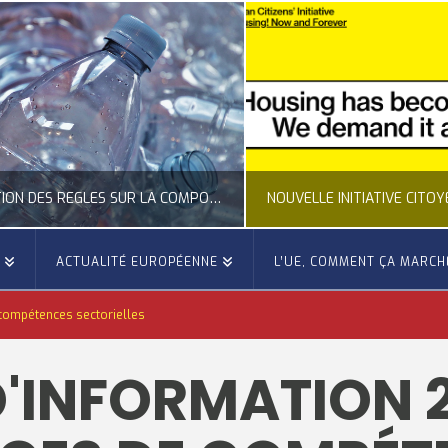
CLARIFICATION DES RÈGLES SUR LA COMPOSITION DES BOUTEILLES PLASTIQUES
E
ACTUALITÉ EUROPÉENNE
L’UE, COMMENT ÇA MARCH
OCCITANIE EUROPE
OCCITANIE EUROP
 compétences sectorielles
UALITÉ DE LA REPRÉSENTATION D’OCCITANIE EUROPE, ECONOMIE CIRCULAIRE, ÉNERGIE - ENVIRONNEMENT - CLIMAT
ACTUALITÉ DE L'UNION EUROPÉENNE, ACTUALITÉ DE LA REPRÉSENTATION D’OCCITANIE EUROP
'INFORMATION 
JUILLET 24, 2026
JUILLET 24, 202