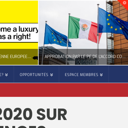
NOUVELLE INITIATIVE CITOYENNE EUROPÉENNE SUR LE LOGEMENT
APPROBATION PAR LE PE DE L’ACCORD COMMERCIAL ENTRE L’UE ET LE MEXIQUE
E?
OPPORTUNITÉS
ESPACE MEMBRES
E
OCCITANIE EUROPE
E, CITOYENNETÉ, LOGEMENT
ACTION EXTÉRIEURE, ACTUALITÉ DE L'UNION EUROPÉENNE
2020 SUR
6
JUILLET 22, 2026