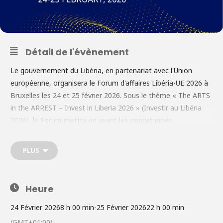
Détail de l'évènement
Le gouvernement du Libéria, en partenariat avec l'Union
européenne, organisera le Forum d'affaires Libéria-UE 2026 à
Bruxelles les 24 et 25 février 2026. Sous le thème « The ARTS
in the ARREST – Invest in Liberia 2026 » (Investir au Libéria
2026), le Forum mettra en avant les opportunités
d'investissement dans le cadre du programme ARREST
Agenda pour un Développement Inclusif (AAID) du Libéria,
PLUS
une stratégie quinquennale visant à stimuler la croissance
inclusive et à mettre le Libéria sur la voie du statut de pays à
revenu intermédiaire. Le programme ARREST se concentre sur
Heure
l'agriculture, les routes, l'État de droit, l'éducation,
l'assainissement, le commerce et le tourisme, ouvrant ainsi
24 Février 2026
8 h 00 min
-
25 Février 2026
22 h 00 min
diverses perspectives pour les investissements directs
(GMT+01:00)