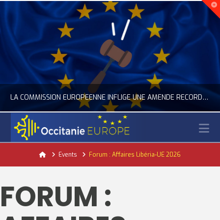
LA COMMISSION EUROPÉENNE INFLIGE UNE AMENDE RECORD À GOOGLE
N
OCCITANIE EUROPE
Home
Events
Forum : Affaires Libéria-UE 2026
ACTUALITÉ DE L'UNION EUROPÉENNE, ACTUALITÉ DE LA REPRÉSENTATION D’OCCITANIE EUROPE, NUMÉRIQUE- DIGITAL
FORUM :
JUILLET 24, 2026