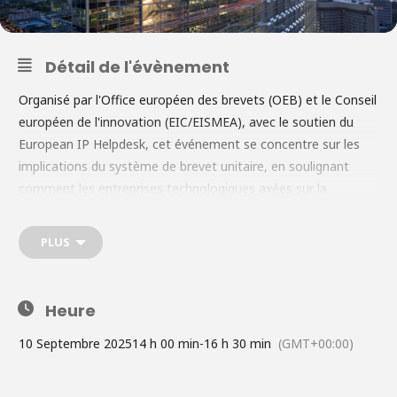
Détail de l'évènement
Organisé par l'Office européen des brevets (OEB) et le Conseil
européen de l'innovation (EIC/EISMEA), avec le soutien du
European IP Helpdesk, cet événement se concentre sur les
implications du système de brevet unitaire, en soulignant
comment les entreprises technologiques axées sur la
croissance peuvent tirer parti de ses avantages pour
monétiser la propriété intellectuelle. Il explorera comment le
PLUS
brevet unitaire et les systèmes de brevets
européens/nationaux traditionnels peuvent être utilisés pour
soutenir différents cas d'utilisation et transactions de
Heure
propriété intellectuelle. Ce séminaire en ligne offre des
informations pratiques aux décideurs économiques, aux
10 Septembre 2025
14 h 00 min
-
16 h 30 min
(GMT+00:00)
professionnels de la propriété intellectuelle dans les PME, à
leurs conseillers et investisseurs, ainsi qu'aux bureaux de