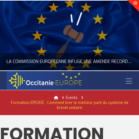
LA COMMISSION EUROPÉENNE INFLIGE UNE AMENDE RECORD À GOOGLE
N
OCCITANIE EUROPE
Home
Events
Formation EPO/EIC : Comment tirer le meilleur parti du système de
ACTUALITÉ DE L'UNION EUROPÉENNE, ACTUALITÉ DE LA REPRÉSENTATION D’OCCITANIE EUROPE, NUMÉRIQUE- DIGITAL
brevet unitaire
JUILLET 24, 2026
FORMATION