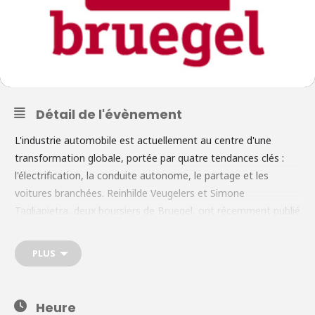
Détail de l'évènement
L'industrie automobile est actuellement au centre d'une
transformation globale, portée par quatre tendances clés :
l'électrification, la conduite autonome, le partage et les
voitures branchées. Reinhilde Veugelers et Simone
Tagliapietra, deux boursiers de Bruegel, ont récemment publié
une contribution sur la situation de l'industrie automobile
européenne dans un scénario où l'électrification progresse
PLUS
considérablement. Les résultats sont encourageants pour
l'Europe : les entreprises de l'UE se sont engagées
tardivement dans la course mondiale au véhicule électrique,
Heure