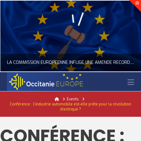
LA COMMISSION EUROPÉENNE INFLIGE UNE AMENDE RECORD À GOOGLE
N
OCCITANIE EUROPE
Home
Events
Conférence : L'industrie automobile est-elle prête pour la révolution
ACTUALITÉ DE L'UNION EUROPÉENNE, ACTUALITÉ DE LA REPRÉSENTATION D’OCCITANIE EUROPE, NUMÉRIQUE- DIGITAL
électrique ?
JUILLET 24, 2026
CONFÉRENCE :