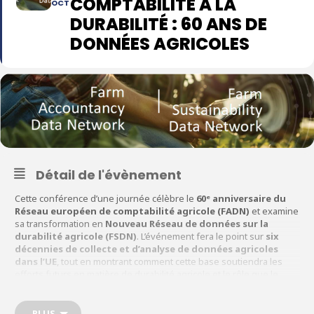
COMPTABILITÉ À LA
OCT
DURABILITÉ : 60 ANS DE
DONNÉES AGRICOLES
Détail de l'évènement
Cette conférence d’une journée célèbre le
60ᵉ anniversaire du
Réseau européen de comptabilité agricole (FADN)
et examine
sa transformation en
Nouveau Réseau de données sur la
durabilité agricole (FSDN)
. L’événement fera le point sur
six
décennies de collecte et d’analyse de données agricoles
dans l’UE
, tout en montrant comment cette base soutiendra les
efforts futurs en matière de durabilité agricole et le rôle que le
FSDN jouera dans l’avenir de la PAC.
Le programme comprendra des
discours d’ouverture
, des
PLUS