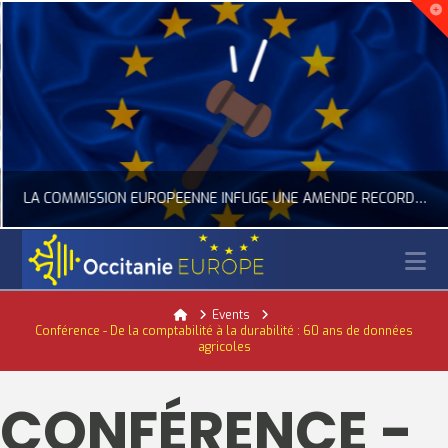
LA COMMISSION EUROPÉENNE INFLIGE UNE AMENDE RECORD À GOOGLE
N
OCCITANIE EUROPE
Home
Events
Conférence - De la comptabilité à la durabilité : 60 ans de données
ACTUALITÉ DE L'UNION EUROPÉENNE, ACTUALITÉ DE LA REPRÉSENTATION D’OCCITANIE EUROPE, NUMÉRIQUE- DIGITAL
agricoles
JUILLET 24, 2026
CONFÉRENCE -