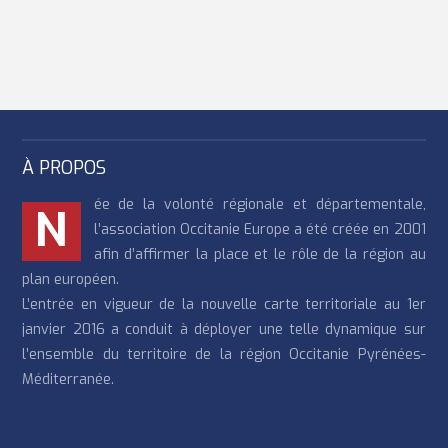
de la CE (DG MOVE, DG CONNECT, ...), mais aussi de CINEA,
ou encore de l'EIT. Inscription possible
jusqu'au 29 septembre
À PROPOS
ée de la volonté régionale et départementale,
N
l’association Occitanie Europe a été créée en 2001
afin d’affirmer la place et le rôle de la région au
plan européen.
L’entrée en vigueur de la nouvelle carte territoriale au 1er
janvier 2016 a conduit à déployer une telle dynamique sur
l’ensemble du territoire de la région Occitanie Pyrénées-
Méditerranée.