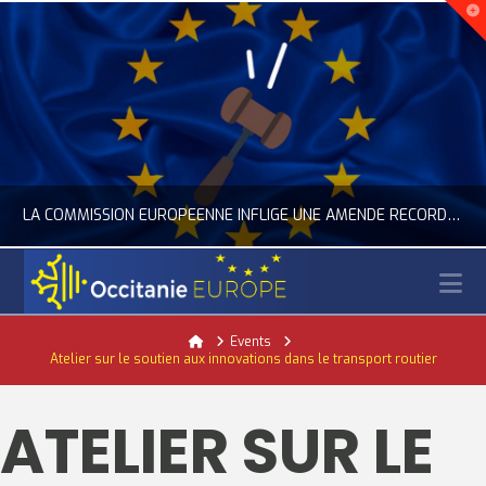
LA COMMISSION EUROPÉENNE INFLIGE UNE AMENDE RECORD À GOOGLE
N
OCCITANIE EUROPE
Home
Events
Atelier sur le soutien aux innovations dans le transport routier
ACTUALITÉ DE L'UNION EUROPÉENNE, ACTUALITÉ DE LA REPRÉSENTATION D’OCCITANIE EUROPE, NUMÉRIQUE- DIGITAL
JUILLET 24, 2026
ATELIER SUR LE